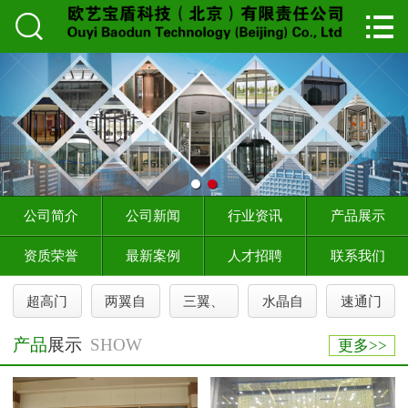


首页

公司简介
产品展示
新闻资讯
在线留言
公司简介
公司新闻
行业资讯
产品展示
成功案例
资质荣誉
最新案例
人才招聘
联系我们
售后服务
超高门
两翼自
三翼、
水晶自
速通门
产品
展示
SHOW
更多>>
留言反馈
人才招聘